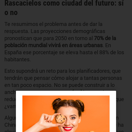
Rascacielos como ciudad del futuro: sí
o no
Te resumimos el problema antes de dar la
respuesta. Las proyecciones demográficas
pronostican que para 2050 en torno al
70% de la
población mundial vivirá en áreas urbanas
. En
España ese porcentaje se eleva hasta el 88% de los
habitantes.
Esto supondrá un reto para los planificadores, que
tendrán que pensar cómo alojar a tantas personas
en tan poco espacio. No se puede construir a lo
ancho, porque eso
encarecería el transporte
y
reduciría la calidad de vida de las personas. Así que
¿vamos hacia arriba?
Algunas ciudades ya han iniciado ese camino. En
China, por ejemplo, la gran urbe de Shenzhen se ha
elevado hasta en 15 ocasiones en los últimos cinco