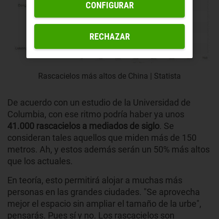
CONFIGURAR
RECHAZAR
Rascacielos más altos de China | Statista
De acuerdo con un estudio de la Universidad de
Columbia, con ese ritmo podría haber ya unos
41.000 rascacielos a mediados de siglo
. Se
consideran tales aquellos que miden más de 150
metros. Ah, y estos además serán un 50% más altos
que los actuales.
En teoría, esto permitirá alojar a muchas más
personas en las grandes ciudades. "Se aprovecha
mejor el espacio sin ampliar el tamaño de la urbe",
pensarás. Pues sí y no. Los rascacielos son