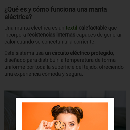
¿Qué es y cómo funciona una manta
eléctrica?
Una manta eléctrica es un
textil
calefactable
que
incorpora
resistencias internas
capaces de generar
calor cuando se conectan a la corriente.
Este sistema usa
un circuito eléctrico protegido
,
diseñado para distribuir la temperatura de forma
uniforme por toda la superficie del tejido, ofreciendo
una experiencia cómoda y segura.