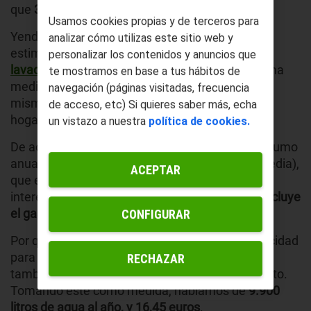
que
31 euros
.
Usamos cookies propias y de terceros para
Yendo más al grano, desde
Bosch
hacen una
analizar cómo utilizas este sitio web y
estimación con uno de sus modelos, la
personalizar los contenidos y anuncios que
lavadora A+++ Bosch de 8 kg
, un artículo de gama
te mostramos en base a tus hábitos de
media con capacidad estándar. O lo que es lo
navegación (páginas visitadas, frecuencia
mismo: está muy presente en la mayoría de
de acceso, etc) Si quieres saber más, echa
hogares.
un vistazo a nuestra
política de cookies.
De acuerdo con la compañía, esta tiene un consumo
anual de
137 kWh
(bastante por debajo de la media),
ACEPTAR
que en dinero se traduce a
21,60 euros
. Lo
interesante del cálculo es que Bosch además
incluye
el gasto en agua
.
CONFIGURAR
Por que claro, no olvides que además de electricidad
para generar movimiento y calentar el agua,
RECHAZAR
también está utilizando el propio líquido elemento.
Tomando este como medida, hablamos de
9.900
litros de agua al año, y 16,45 euros
.