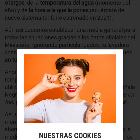
o largos
, de la
temperatura del agua
(momento del
año) y de
la hora a la que la pones
(acuérdate del
nuevo sistema tarifario estrenado en 2021).
Aún así podemos establecer una media general para
todas las situaciones gracias a los datos oficiales del
Ministerio. Ignorando particularidades, tu lavadora
consumirá unos
255kWh al año
. ¿Y en dinero? Pues
en torno a 117 euros
.
Ahora bien, cuando empezamos a jugar con la
temperatura
la cosa cambia
. El programa que
utilizas es muy importante, porque tal y como señala
Negriza, “
a 30 grados se gasta más del doble que en
frío, y
a 50 grados más del doble que a 30 grados
”.
Así, utilizándola siempre con agua fría y en los
momentos más baratos del día podríamos
ahorrarnos
un 27% de la factura
. Si recuperamos la
NUESTRAS COOKIES
media anterior, supondría un ahorro de nada menos