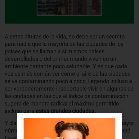
A estas alturas de la vida, no debe ser un secreto
para nadie que la mayoría de las ciudades de los
países que se llaman a sí mismos países
desarrollados o del primer mundo viven en un
ambiente bastante poco saludable. Y es que cada
vez es más común ver como el aire de las ciudades
se va contaminando poco a poco, llegando incluso a
ser verdaderamente insoportable vivir en algunas de
las ciudades en las que el índice de contaminación
supera de manera radical el máximo permitido
incluso para
estas grandes ciudades.
Y claro, entre esos países que cuentan con un mayor
número de ciudades con mala calidad de aires está
España, si bien es cierto que no es el país más