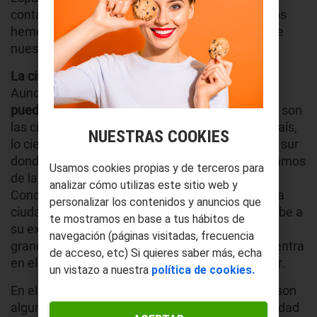
contaminado, lo cierto es que en los últimos años
hemos tenido que ver como la calidad del aire de
nuestras ciudades iba empeorando día tras día.
La ciudad más contaminada, al sur del país
Aunque
pueda parecer que Madrid o Barcelona
puedan ser las más contaminadas
debido a que son
las ciudades más grandes y más pobladas del país,
NUESTRAS COOKIES
lo cierto es que hay otra ciudad bastante más al sur
donde la contaminación es mucho mayor. Hablamos
Usamos cookies propias y de terceros para
de la localidad gaditana de La Línea de la
analizar cómo utilizas este sitio web y
Concepción, que goza del dudoso honor de ser la
personalizar los contenidos y anuncios que
ciudad más contaminada de España. Esto se debe a
te mostramos en base a tus hábitos de
su excesiva cercanía al polígono industrial más
navegación (páginas visitadas, frecuencia
grande e importante de Andalucía, que se encuentra
de acceso, etc) Si quieres saber más, echa
en el límite entre la localidad gaditana y Gibraltar.
un vistazo a nuestra
política de cookies.
En el lado opuesto de la lista, las Islas Canarias son
algunos de los lugares de España con mejor calidad