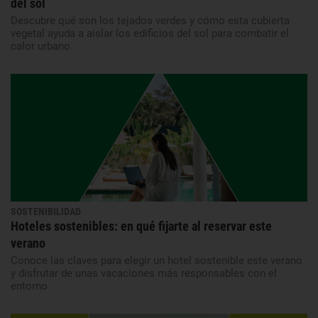
del sol
Descubre qué son los tejados verdes y cómo esta cubierta
vegetal ayuda a aislar los edificios del sol para combatir el
calor urbano.
SOSTENIBILIDAD
Hoteles sostenibles: en qué fijarte al reservar este
verano
Conoce las claves para elegir un hotel sostenible este verano
y disfrutar de unas vacaciones más responsables con el
entorno