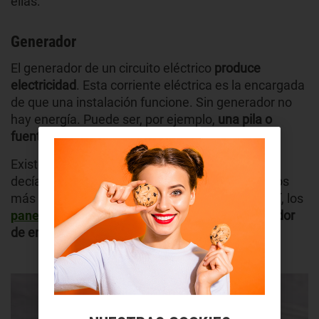
ellas:
Generador
El generador de un circuito eléctrico
produce
electricidad
. Esta corriente eléctrica es la encargada
de que una instalación funcione. Sin generador no
hay energía. Puede ser, por ejemplo,
una pila o
fuente de alimentación.
Existen muchos
tipos de generadores
. Como te
decíamos antes, desde los más básicos hasta los
más complejos. Entre los más comentados aquí, los
paneles solares
o cualquier otro tipo de
generador
de energía
renovable.