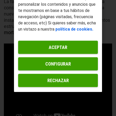
La fachada SATE es válida tanto para edificios ya
personalizar los contenidos y anuncios que
construidos con algunos años encima como para
te mostramos en base a tus hábitos de
nuevas construcciones. Es así porque para su
navegación (páginas visitadas, frecuencia
instalación no es necesario modificar los elementos
de acceso, etc) Si quieres saber más, echa
estructurales de la vivienda;
basta con aplicar
un vistazo a nuestra
política de cookies.
mortero sin necesidad de perfilería
.
ACEPTAR
CONFIGURAR
RECHAZAR