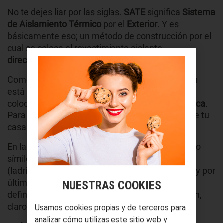
No te dejes liar por las siglas.
SATE
significa
Sistema
de Aislamiento Térmico
por el
Exterior
. Y es
básicamente eso; un método de construcción por el
cual se coloca el revestimiento aislante
directamente sobre la fachada del edificio
.
Como puedes imaginar, esta capa de protección
está formada por planchas especiales que se
colocan
empleando adhesivos y fijación mecánica
.
Para que lo entiendas, es como si las paredes de tu
casa fueran un sándwich.
En la parte más interior, la que ves, iría el pladur o
símiles, después los materiales de construcción
(ladrillo, hormigón, etc),
a continuación el SATE
, y por
último el acabado final que le dará la estética
NUESTRAS COOKIES
definitiva a la construcción. Es una simplificación,
claro, pero nos sirve.
Usamos cookies propias y de terceros para
analizar cómo utilizas este sitio web y