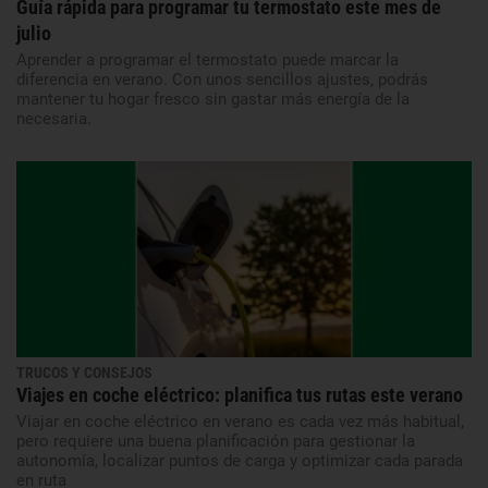
Guía rápida para programar tu termostato este mes de
julio
Aprender a programar el termostato puede marcar la
diferencia en verano. Con unos sencillos ajustes, podrás
mantener tu hogar fresco sin gastar más energía de la
necesaria.
TRUCOS Y CONSEJOS
Viajes en coche eléctrico: planifica tus rutas este verano
Viajar en coche eléctrico en verano es cada vez más habitual,
pero requiere una buena planificación para gestionar la
autonomía, localizar puntos de carga y optimizar cada parada
en ruta