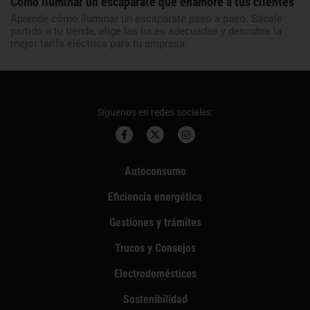
Cómo iluminar un escaparate que enamore a tus clientes
Aprende cómo iluminar un escaparate paso a paso. Sácale
partido a tu tienda, elige las luces adecuadas y descubre la
mejor tarifa eléctrica para tu empresa.
Síguenos en redes sociales:
Autoconsumo
Eficiencia energética
Gestiones y trámites
Trucos y Consejos
Electrodomésticos
Sostenibilidad