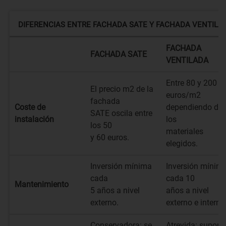
DIFERENCIAS ENTRE FACHADA SATE Y FACHADA VENTILA
FACHADA
FACHADA SATE
VENTILADA
Entre 80 y 200
El precio m2 de la
euros/m2
fachada
Coste de
dependiendo de
SATE oscila entre
instalación
los
los 50
materiales
y 60 euros.
elegidos.
Inversión mínima
Inversión mínim
cada
cada 10
Mantenimiento
5 años a nivel
años a nivel
externo.
externo e interno
Conservadora: se
Atrevida: supone