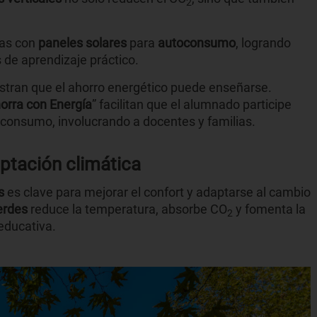
2
das con
paneles solares
para
autoconsumo
, logrando
 de aprendizaje práctico.
tran que el ahorro energético puede enseñarse.
orra con Energía
” facilitan que el alumnado participe
l consumo, involucrando a docentes y familias.
aptación climática
s
es clave para mejorar el confort y adaptarse al cambio
erdes
reduce la temperatura, absorbe CO
y fomenta la
2
educativa.