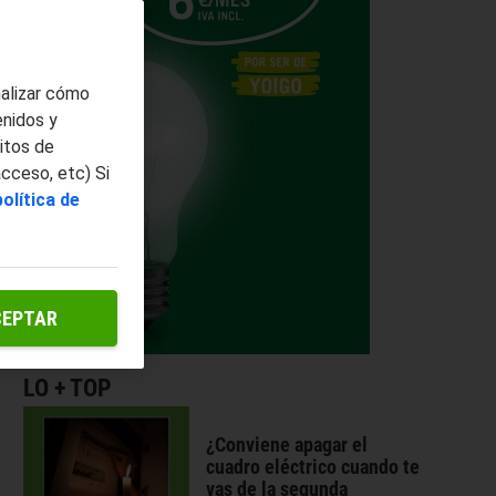
nalizar cómo
enidos y
itos de
acceso, etc) Si
política de
CEPTAR
LO + TOP
¿Conviene apagar el
cuadro eléctrico cuando te
vas de la segunda