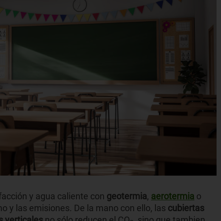
facción y agua caliente con
geotermia
,
aerotermia
o
 y las emisiones. De la mano con ello, las
cubiertas
s verticales
no sólo reducen el CO
, sino que tambien