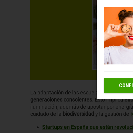
CONF
La adaptación de las escuelas al cambio cli
generaciones conscientes.
Esto implica
efi
iluminación, además de apostar por energí
cuidado de la
biodiversidad
y la gestión de
r
Startups en España que están revoluc