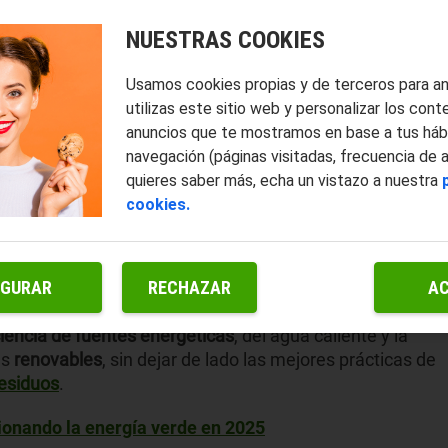
NUESTRAS COOKIES
Usamos cookies propias y de terceros para a
utilizas este sitio web y personalizar los cont
anuncios que te mostramos en base a tus háb
navegación (páginas visitadas, frecuencia de 
quieres saber más, echa un vistazo a nuestra
cookies.
IGURAR
RECHAZAR
A
mático en otoño y todo el año es
clave para formar
ciencia de fuentes energéticas
, del agua caliente y la
as
renovables
, sin dejar de lado las mejores prácticas de
esiduos
.
ionando la energía verde en 2025