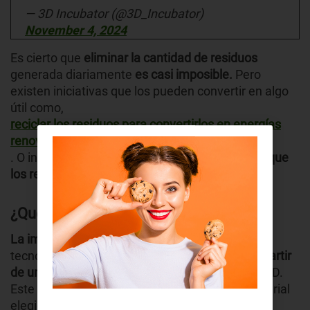
— 3D Incubator (@3D_Incubator)
November 4, 2024
Es cierto que
eliminar la cantidad de residuos
generada diariamente
es casi imposible.
Pero
existen iniciativas que los pueden convertir en algo
útil como,
reciclar los residuos para convertirlos en energías
renovables
. O iniciativas, como de la que hablaremos hoy,
que
los reducen.
¿Qué es la impresión 3D?
La impresión 3D o fabricación aditiva
, es una
tecnología que permite
crear objetos
físicos
a partir
de un modelo digital
, utilizando una impresora 3D.
Este proceso
se realiza capa por capa,
y el material
elegido se deposita de manera controlada para