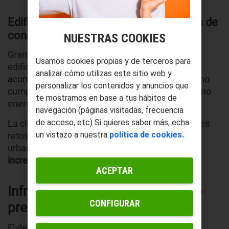
Edificación y climatización como focos de
consumo
NUESTRAS COOKIES
Gran parte de la energía urbana se destina a los
Usamos cookies propias y de terceros para
edificios. El crecimiento de las ciudades suele ir
analizar cómo utilizas este sitio web y
acompañado de
nuevas construcciones
que, si no
personalizar los contenidos y anuncios que
cumplen criterios de eficiencia, elevan el consumo
te mostramos en base a tus hábitos de
energético.
navegación (páginas visitadas, frecuencia
de acceso, etc) Si quieres saber más, echa
La climatización representa uno de los principales
un vistazo a nuestra
política de cookies.
retos energéticos, especialmente en entornos
urbanos densos donde
el efecto isla de calor
incrementa la necesidad de refrigeración.
ACEPTAR
Infraestructuras energéticas bajo
CONFIGURAR
presión
El desarrollo urbano acelerado somete a las