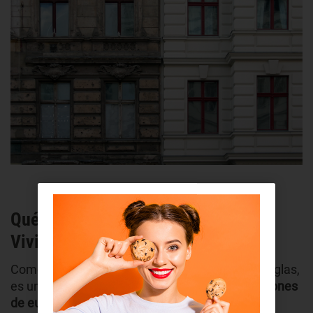
Qué es el Plan de Rehabilitación de
Viviendas 2022
Como ya hemos comentado, el PRTR, por sus siglas,
es un paquete de ayudas valorado en
3420 millones
de euros
que, de aquí a 2026, permitirá la