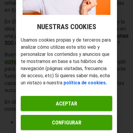
rehabilitación de más de medio millón de viviendas
en España (
71.000 hogares al año
).
En 2019 se intervinieron unas 31.000 viviendas, y la
NUESTRAS COOKIES
idea es que para 2030 se esté haciendo lo propio en
una proporción de edificios diez veces superior;
unas
Usamos cookies propias y de terceros para
300.000 viviendas al año
. ¿Por qué tanto interés?
analizar cómo utilizas este sitio web y
personalizar los contenidos y anuncios que
Bueno, España tiene unos
te mostramos en base a tus hábitos de
compromisos de eficiencia y emisiones
que cumplir
navegación (páginas visitadas, frecuencia
para con sus socios europeos, sino quiere quedarse
de acceso, etc) Si quieres saber más, echa
fuera de la transformación energética, perder
un vistazo a nuestra
política de cookies.
capacidad de atraer ayudas y ser atractiva para las
suculentas
inversiones verdes
.
En objetivos tangibles y relacionados con el
ACEPTAR
consumo podemos destacar:
Reducir al menos un 30% el consumo de
CONFIGURAR
energía no renovable