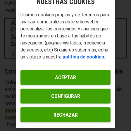
NUESTRAS COOKIES
evita la mezcla de materiales que dificulta su
reciclaje posterior.
Usamos cookies propias y de terceros para
@ohmagblog
analizar cómo utilizas este sitio web y
Cómo reciclar envaces de shampoo ⬇️
personalizar los contenidos y anuncios que
%23reciclaje
%23envasesdeplastico
te mostramos en base a tus hábitos de
%23medioambiente
%23reciclando
navegación (páginas visitadas, frecuencia
de acceso, etc) Si quieres saber más, echa
♬ Gingerbread Lover - Ivoris & Chevy
un vistazo a nuestra
política de cookies.
Contenedores visibles y bien identificados
ACEPTAR
Colocar contenedores diferenciados para papel,
envases, vidrio y orgánico, mejora la separación de
CONFIGURAR
residuos.
Etiquetarlos de forma clara
es un truco
sencillo que ayuda a
identificar rápidamente dónde depositar cada
RECHAZAR
material
, favoreciendo un reciclaje eficiente y constante.