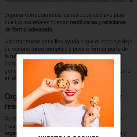
Separar correctamente los residuos es clave para
que los materiales puedan
reutilizarse y reciclarse
de forma adecuada
.
Adoptar trucos sencillos ayuda a que el reciclaje deje
de ser una tarea compleja y pase a formar parte de
la
rutina diaria
. Reducir desperdicios fácilmente
comienza con pequeños gestos que, sumados,
generan un
impacto positivo
tanto en el hogar como
en el entorno.
Organización básica para separar
residuos correctamente
Contar con un sistema claro es uno de los trucos
más efectivos para un reciclaje eficiente.
La
organización facilita separar residuos sin errores
y