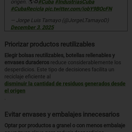
origen. 🌎♻️
#Cuba
#IndustriasCuba
#CubaRecicla
pic.twitter.com/iobY9BOcFN
— Jorge Luis Tamayo (@JorgeLTamayoD)
December 3, 2025
Priorizar productos reutilizables
Elegir bolsas reutilizables, botellas rellenables y
envases duraderos
reduce considerablemente los
desperdicios. Este tipo de decisiones facilita un
reciclaje eficiente al
disminuir la cantidad de residuos generados desde
el origen
.
Evitar envases y embalajes innecesarios
Optar por productos a granel o con menos embalaje