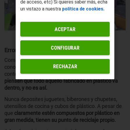
de acceso, etc) Si quieres saber más, echa
un vistazo a nuestra
política de cookies.
ACEPTAR
CONFIGURAR
Errores más comunes
Como acabamos de señalar, no todo el mundo
RECHAZAR
conoce qué tipo de productos se tiran a este
contenedor amarillo. Es normal, pues
muchos
piensan que todo aquello fabricado en plástico va
dentro, y no es así.
Nunca deposites juguetes, biberones y chupetes,
utensilios de cocina y cubos de plástico. A pesar de
que
claramente estén compuestos por plástico en
gran medida, tienen su punto de reciclaje propio.