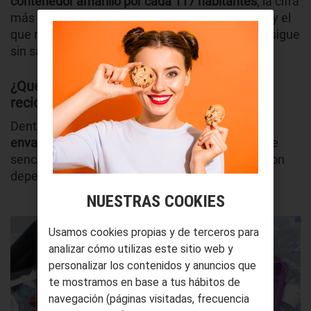
contenedor amarillo por cada 117 habitantes
, la cifra
más baja de todos. Aunque es el más conocido y el
que más gente utiliza, un tercio de la población sigue
sin saber exactamente qué tirar.
¿Qué introducir en los contenedores de
reciclaje amarillos?
Dentro de este debemos depositar las
botellas,
envases (de
plástico
y metálicos) y
briks
.
Parece
sencillo, pero muchas personas se confunden con
depende qué materiales.
NUESTRAS COOKIES
Usamos cookies propias y de terceros para
analizar cómo utilizas este sitio web y
personalizar los contenidos y anuncios que
te mostramos en base a tus hábitos de
navegación (páginas visitadas, frecuencia