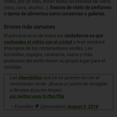
todos, por un lado, están todas las botellas de vidrio
(vino, cava, alcohol…),
frascos de vidrio de perfumes
o tarros de alimentos como conservas o galletas.
Errores más comunes
El principal error de todos los
ciudadanos es que
confunden el vidrio con el cristal
y tiran residuos
impropios de los contenedores verdes. Las
bombillas, espejos, ceniceros, vasos y más
productos del estilo tienen su propio lugar para el
reciclaje.
Las
#bombillas
que ya no quieres no van al
contenedor verde. ¡Busca un punto de recogida
o llévalas al punto limpio!
pic.twitter.com/9Jfb67fIIg
— Ecovidrio 🌍 (@ecovidrio)
August 9, 2018