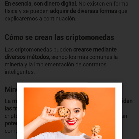
En esencia, son dinero digital.
No existen en forma
física y se pueden
adquirir de diversas formas
que
explicaremos a continuación.
Cómo se crean las criptomonedas
Las criptomonedas pueden
crearse mediante
diversos métodos,
siendo los más comunes la
minería y la implementación de contratos
inteligentes.
Minería (Proof of Work)
La
minería
es el proceso mediante el cual
se validan
las transacciones
y se aseguran las redes de
criptomonedas como Bitcoin. Los mineros utilizan
potentes equipos informáticos
para resolver
complejos problemas matemáticos.