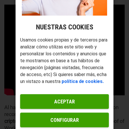
NUESTRAS COOKIES
Usamos cookies propias y de terceros para
analizar cómo utilizas este sitio web y
personalizar los contenidos y anuncios que
te mostramos en base a tus hábitos de
navegación (páginas visitadas, frecuencia
de acceso, etc) Si quieres saber más, echa
un vistazo a nuestra
política de cookies.
ACEPTAR
Al hacerlo,
validan bloques de transacciones
y son
recompensados con
nuevas unidades de la
CONFIGURAR
criptomoneda.
Este método, conocido como
Proof of
Work (PoW),
requiere una gran cantidad de