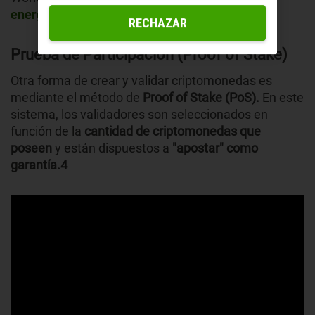
energía eléctrica.
RECHAZAR
Prueba de Participación (Proof of Stake)
Otra forma de crear y validar criptomonedas es
mediante el método de
Proof of Stake (PoS).
En este
sistema, los validadores son seleccionados en
función de la
cantidad de criptomonedas que
poseen
y están dispuestos a
"apostar" como
garantía.4