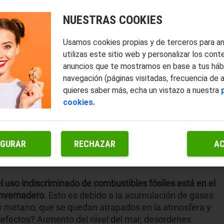
NUESTRAS COOKIES
Usamos cookies propias y de terceros para a
utilizas este sitio web y personalizar los cont
anuncios que te mostramos en base a tus háb
navegación (páginas visitadas, frecuencia de 
quieres saber más, echa un vistazo a nuestra
cookies.
IGURAR
RECHAZAR
A
l uso indiscriminado de combustibles fósiles está en el
 invernadero
. Esto es debido a la acumulación de gases
 y metano, que se quedan atrapados en la atmosfera y
 efectos? Aumento del nivel del mar, desordenes