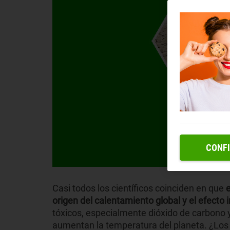
CONF
Casi todos los científicos coinciden en que
e
origen del calentamiento global y el efecto
tóxicos, especialmente dióxido de carbono
aumentan la temperatura del planeta. ¿Los