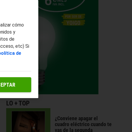
nalizar cómo
enidos y
itos de
acceso, etc) Si
política de
CEPTAR
LO + TOP
¿Conviene apagar el
cuadro eléctrico cuando te
vas de la segunda