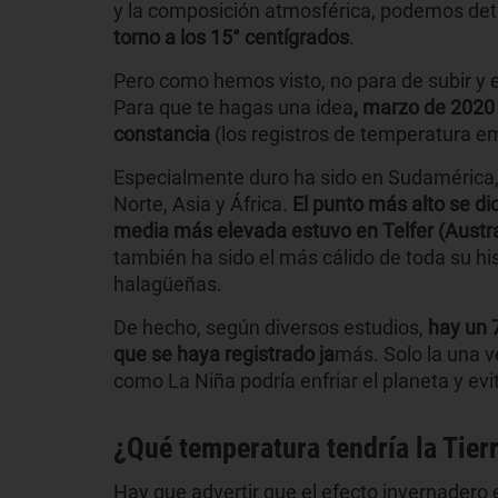
y la composición atmosférica, podemos de
torno a los 15° centígrados
.
Pero como hemos visto, no para de subir y 
Para que te hagas una idea
, marzo de 2020
constancia
(los registros de temperatura e
Especialmente duro ha sido en Sudamérica,
Norte, Asia y África.
El punto más alto se d
media más elevada estuvo en Telfer (Austra
también ha sido el más cálido de toda su his
halagüeñas.
De hecho, según diversos estudios,
hay un 
que se haya registrado ja
más. Solo la una 
como La Niña podría enfriar el planeta y evi
¿Qué temperatura tendría la Tierr
Hay que advertir que el efecto invernadero 