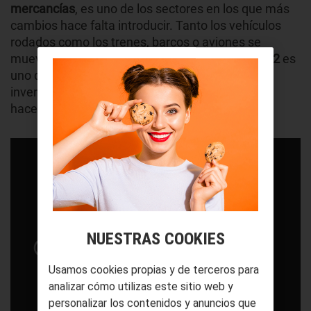
mercancías
, es uno de los sectores en los que más
cambios hace falta introducir. Tanto los vehículos
rodados como los trenes, barcos o aviones se
mueven gracias a combustibles fósiles cuyo
CO2
es
uno de los grandes culpables del terrible efecto
invernadero que sufre nuestra atmósfera desde
hace décadas.
NUESTRAS COOKIES
Usamos cookies propias y de terceros para
analizar cómo utilizas este sitio web y
personalizar los contenidos y anuncios que