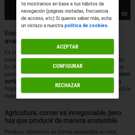
te mostramos en base a tus hábitos de
navegación (páginas visitadas, frecuencia
de acceso, etc) Si quieres saber más, echa
un vistazo a nuestra
política de cookies.
Energía, uno de los sectores más
avanzados en este sentido
ACEPTAR
En el año 2017 había 10 millones de personas
trabajando en el sector de las energías renovables.
CONFIGURAR
En 2020 son cerca de 60 millones, y se estima que
para 2050 puedan ser más de 100. En estudiar
cómo
surtir de energía limpia
tanto a empresas como a
RECHAZAR
hogares de una forma limpia e implementarlo está la
supervivencia de nuestro planeta.
Agricultura: comer es innegociable, pero
hay que producir de manera sostenible
Producir alimentos de forma sostenible es vital,