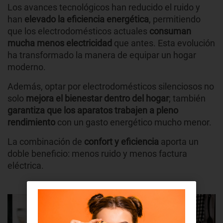
Los avances tecnológicos han reducido el ruido y
han
elevado la eficiencia energética
, permitiendo
que los electrodomésticos actuales
consuman
mucha menos electricidad
que antes. Esta evolución
ha transformado la manera de equipar un hogar
moderno.
Además, optar por electrodomésticos silenciosos no
solo
mejora el bienestar dentro del hogar
; también
garantiza que los aparatos trabajen a pleno
rendimiento
con un gasto energético mucho menor.
La combinación de
confort y eficiencia
aporta un
doble beneficio: menos ruido y menos factura
eléctrica.