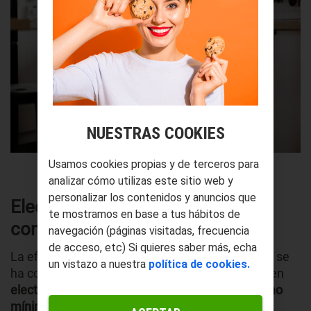
NUESTRAS COOKIES
Usamos cookies propias y de terceros para
analizar cómo utilizas este sitio web y
personalizar los contenidos y anuncios que
Electrodomésticos que menos
te mostramos en base a tus hábitos de
consumen
navegación (páginas visitadas, frecuencia
de acceso, etc) Si quieres saber más, echa
La eficiencia energética en el ámbito doméstico se
un vistazo a nuestra
política de cookies.
ha convertido en un criterio determinante. Existen
electrodomésticos que destacan por un consumo
mínimo sin perder prestaciones
. Entre ellos se