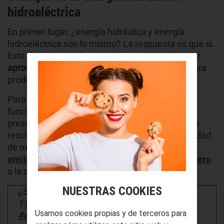
hidroeléctrica
En primer lugar, ¿energía hidráulica y energía
hidroeléctrica son lo mismo? La respuesta es que sí.
Este tipo de energía renovable se caracteriza por
aprovechar la fuerza del agua en movimiento
para
producir electricidad.
Para ello, se utilizan turbinas hidráulicas que
funcionan mediante la fuerza del agua de ríos o
presas. Como
fuente de energía sostenible
, esta
resulta muy útil al ser capaz de generar electricidad
de manera continua. Por supuesto, sin
emitir gases contaminantes
de
efecto invernadero
a la atmósfera.
NUESTRAS COOKIES
¿Sabías que la energía hidráulica produce un
117,4% más que hace un año? 🤔
Usamos cookies propias y de terceros para
#energíahidráulica
#energíasolar