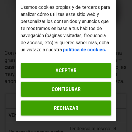
Usamos cookies propias y de terceros para
analizar cómo utilizas este sitio web y
personalizar los contenidos y anuncios que
te mostramos en base a tus hábitos de
navegación (páginas visitadas, frecuencia
de acceso, etc) Si quieres saber más, echa
un vistazo a nuestra
política de cookies.
Con este sistema se logra cocinar alimentos a una
gran velocidad y, lo más importante de todo: con
—
casi— nada de aceite
. ¿Te suena de algo? Exacto, es
ACEPTAR
muy parecido al horno, solo que optimizado para
ahorrar tiempos y reducir las molestias de limpieza.
CONFIGURAR
FREIDORA DE AIRE (AIR FRYER)
RECHAZAR
VENTAJAS
DESVENTAJAS
Tendencia al reseco: el