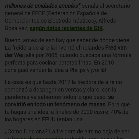
millones de unidades anuales”
, señala el secretario
general de FECE (Federación Española de
Comerciantes de Electrodomésticos), Alfredo
Gosálvez,
según datos recientes de GfK
.
Bueno, antes de eso hay que saber de dónde viene.
La freidora de aire la inventó el holandés
Fred van
der Weij
allá por 2005, cuando buscaba una fórmula
perfecta para cocinar patatas fritas. En 2010
consiguió vender la idea a Philips y ¡voi là!
La cosa es que hasta 2017 la freidora de aire no
comenzó a despegar en ventas y claro, con la
pandemia ya sabemos todos lo que pasó:
se
convirtió en todo un fenómeno de masas
. Para que
te hagas una idea, a finales de 2020 casi el 40% de
los hogares en EEUU tenían una.
¿Cómo funciona? La freidora de aire no deja de ser
un
horno de convección
reducido, que cocina los