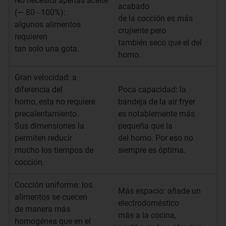
No necesita apenas aceite
acabado
(— 80 - 100%):
de la cocción es más
algunos alimentos
crujiente pero
requieren
también seco que el del
tan solo una gota.
horno.
Gran velocidad: a
diferencia del
Poca capacidad: la
horno, esta no requiere
bandeja de la air fryer
precalentamiento.
es notablemente más
Sus dimensiones la
pequeña que la
permiten reducir
del horno. Por eso no
mucho los tiempos de
siempre es óptima.
cocción.
Cocción uniforme: los
Más espacio: añade un
alimentos se cuecen
electrodoméstico
de manera más
más a la cocina,
homogénea que en el