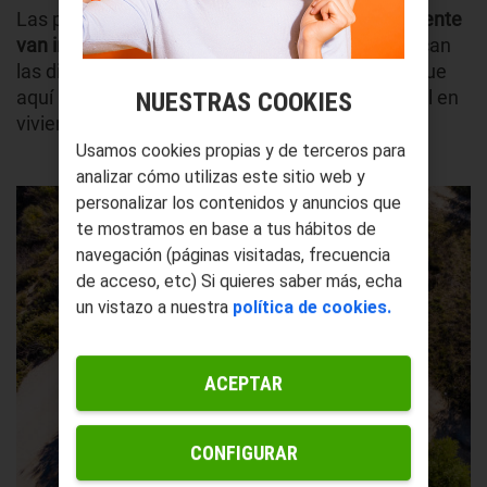
Las placas solares en autocaravanas
generalmente
van instaladas en la parte del techo
y no modifican
las dimensiones originales del vehículo. Por lo que
aquí no tendrás el problema del espacio habitual en
NUESTRAS COOKIES
viviendas unifamiliares y comunidades.
Usamos cookies propias y de terceros para
analizar cómo utilizas este sitio web y
personalizar los contenidos y anuncios que
te mostramos en base a tus hábitos de
navegación (páginas visitadas, frecuencia
de acceso, etc) Si quieres saber más, echa
un vistazo a nuestra
política de cookies.
ACEPTAR
CONFIGURAR