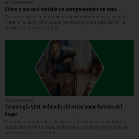
AUTOCONSUMO
Cómo y por qué instalar un aerogenerador en casa
Descubre cómo instalar un aerogenerador en casa, cuándo
merece la pena y los pasos necesarios para aprovechar la
energía eólica doméstica.
AUTOCONSUMO
Tecnología V2H: vehículo eléctrico como batería del
hogar
El coche eléctrico deja de ser solo transporte: su batería
puede alimentar la casa, optimizar el consumo y mejorar el
autoconsumo energético.