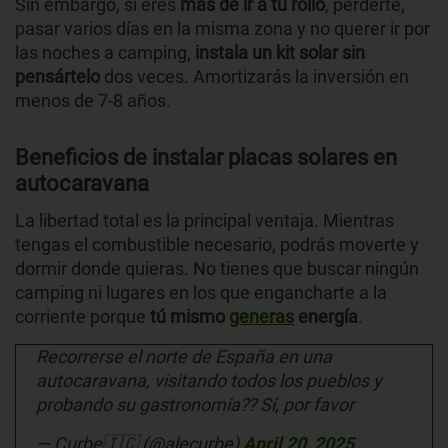
Sin embargo, si eres
más de ir a tu rollo
, perderte,
pasar varios días en la misma zona y no querer ir por
las noches a camping,
instala un kit solar sin
pensártelo
dos veces. Amortizarás la inversión en
menos de 7-8 años.
Beneficios de instalar placas solares en
autocaravana
La libertad total es la principal ventaja. Mientras
tengas el combustible necesario, podrás moverte y
dormir donde quieras.
No tienes que buscar ningún
camping ni lugares en los que engancharte a la
corriente porque
tú mismo
generas
energía
.
Recorrerse el norte de España en una
autocaravana, visitando todos los pueblos y
probando su gastronomía?? Sí, por favor
— Curbe🇮🇨 (@alecurbe)
April 20, 2025