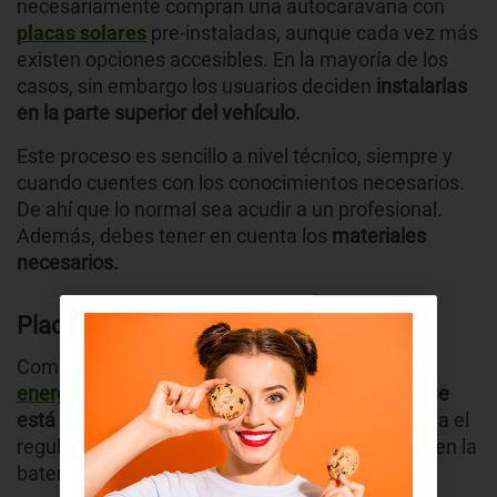
necesariamente compran una autocaravana con
placas solares
pre-instaladas, aunque cada vez más
existen opciones accesibles. En la mayoría de los
casos, sin embargo los usuarios deciden
instalarlas
en la parte superior del vehículo.
Este proceso es sencillo a nivel técnico, siempre y
cuando cuentes con los conocimientos necesarios.
De ahí que lo normal sea acudir a un profesional.
Además, debes tener en cuenta los
materiales
necesarios.
Placas solares
Componentes encargados de
obtener la
energía proveniente del sol
durante las horas que
está visible
. Esta energía recorre los cables hasta el
regulador de carga, el cual almacena la energía en la
batería.