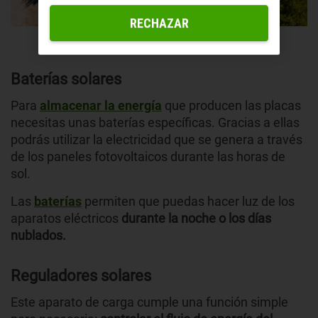
RECHAZAR
Baterías solares
Para
almacenar la energía
que producen las placas
necesitas unas baterías específicas. Gracias a ellas
podrás utilizar la electricidad que se genera a través
de los paneles fotovoltaicos durante las horas de
sol.
Las
baterías
permiten que puedas hacer luz de los
aparatos eléctricos
durante la noche o los días
nublados.
Reguladores solares
Este aparato de carga cumple una función simple