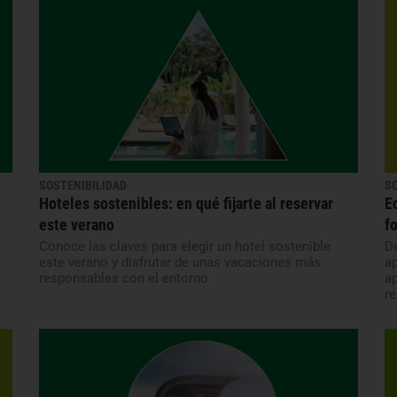
SOSTENIBILIDAD
S
Hoteles sostenibles: en qué fijarte al reservar
E
este verano
f
Conoce las claves para elegir un hotel sostenible
De
este verano y disfrutar de unas vacaciones más
ap
responsables con el entorno
a
re