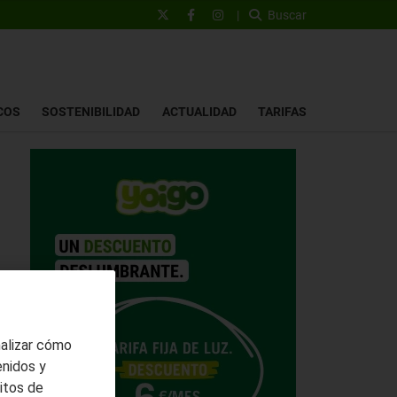
|
Buscar
COS
SOSTENIBILIDAD
ACTUALIDAD
TARIFAS
nalizar cómo
enidos y
itos de