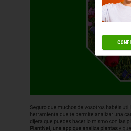
CONF
Seguro que muchos de vosotros habéis util
herramienta que te permite analizar una canci
dijera que puedes hacer lo mismo con las 
PlantNet, una app que analiza plantas
y que