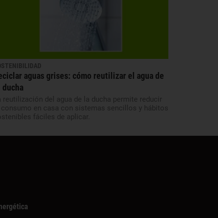
OSTENIBILIDAD
eciclar aguas grises: cómo reutilizar el agua de
u ducha
 reutilización del agua de la ducha permite reducir
l consumo en casa con sistemas sencillos y hábitos
stenibles fáciles de aplicar.
nergética