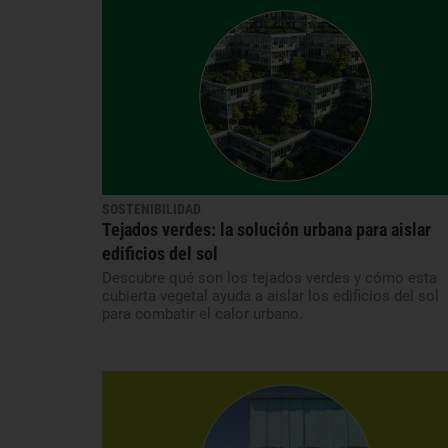
SOSTENIBILIDAD
Tejados verdes: la solución urbana para aislar
edificios del sol
Descubre qué son los tejados verdes y cómo esta
cubierta vegetal ayuda a aislar los edificios del sol
para combatir el calor urbano.