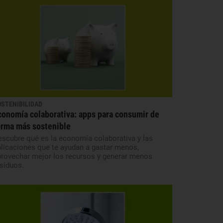
OSTENIBILIDAD
conomía colaborativa: apps para consumir de
orma más sostenible
scubre qué es la economía colaborativa y las
licaciones que te ayudan a gastar menos,
provechar mejor los recursos y generar menos
siduos.