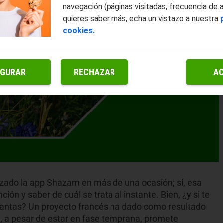
navegación (páginas visitadas, frecuencia de 
quieres saber más, echa un vistazo a nuestra
cookies.
IGURAR
RECHAZAR
A
izado la app Shazam en más de una ocasión; sí, esa
ón y saber de cuál se trata al instante. Bien, ¿y si te
plantas? Un proyecto francés ha dado como resultado
, a pesar de estar en fase temprana, promete