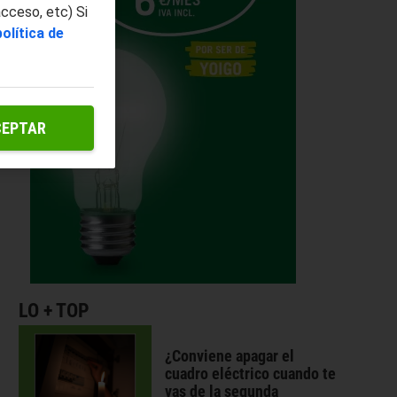
acceso, etc) Si
política de
CEPTAR
LO + TOP
¿Conviene apagar el
cuadro eléctrico cuando te
vas de la segunda