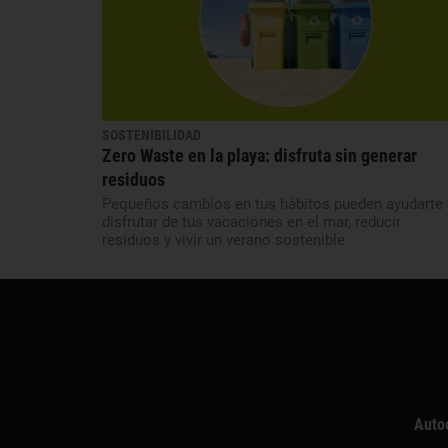
SOSTENIBILIDAD
Zero Waste en la playa: disfruta sin generar
residuos
Pequeños cambios en tus hábitos pueden ayudarte 
disfrutar de tus vacaciones en el mar, reducir
residuos y vivir un verano sostenible
Auto