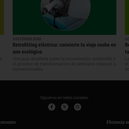
SOSTENIBILIDAD
S
Retrofitting eléctrico: convierte tu viejo coche en
R
uno ecológico
t
a
Una guía detallada sobre la reconversión sostenible y
La
el proceso de transformación de vehículos clásicos o
e
convencionales.
so
Síguenos en redes sociales:
consumo
Eficiencia e