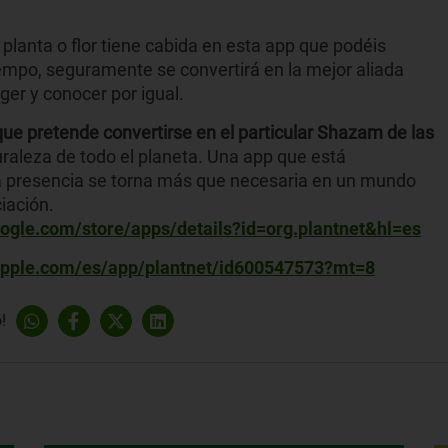
, planta o flor tiene cabida en esta app que podéis
iempo, seguramente se convertirá en la mejor aliada
er y conocer por igual.
ue pretende convertirse en el particular Shazam de las
turaleza de todo el planeta. Una app que está
 presencia se torna más que necesaria en un mundo
iación.
google.com/store/apps/details?id=org.plantnet&hl=es
.apple.com/es/app/plantnet/id600547573?mt=8
!