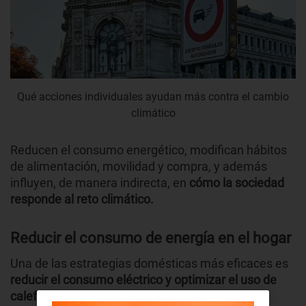
Qué acciones individuales ayudan más contra el cambio
climático
Reducen el consumo energético, modifican hábitos
de alimentación, movilidad y compra, y además
influyen, de manera indirecta, en
cómo la sociedad
responde al reto climático.
Reducir el consumo de energía en el hogar
Una de las estrategias domésticas más eficaces es
reducir el consumo eléctrico y optimizar el uso de
calefacción
y aire acondicionado.