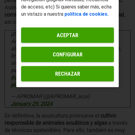
personas que habitarán el planeta en el año 2050.
de acceso, etc) Si quieres saber más, echa
Asimismo, será un apoyo indispensable para
un vistazo a nuestra
política de cookies.
combatir el cambio climático y la pobreza mundial
,
así como para fomentar la transición ecológica.
¡Datos impresionantes sobre la acuicultura!
ACEPTAR
Actualmente más del 54% de nuestros
alimentos acuáticos provienen de esta fuente,
CONFIGURAR
brindándonos no sólo variedad sino también
una rica diversidad de especies. 🐠¡La clave
para un futuro sostenible!
RECHAZAR
#AcuiculturadeEspaña
#Acuicultura
pic.twitter.com/60eNvr15oF
— APROMAR (@APROMAR_acui)
January 29, 2024
En definitiva, la acuicultura promueve el
cultivo
responsable de animales acuáticos y algas
a través
de técnicas sostenibles. Para ello, también es muy