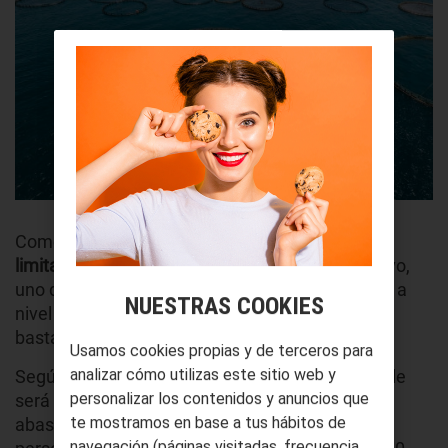
Como sabrás,
muchos recursos naturales son
limitados
y, por lo tanto,
escasos
. Por este motivo,
uno de los mayores desafíos de la UE y también a
NUESTRAS COOKIES
nivel global es el de promover una alimentación
bastante más responsable.
Usamos cookies propias y de terceros para
analizar cómo utilizas este sitio web y
Según
Naciones Unidas
, la acuicultura sostenible
personalizar los contenidos y anuncios que
será una de las principales formas de
te mostramos en base a tus hábitos de
abastecimiento para casi diez mil millones de
navegación (páginas visitadas, frecuencia