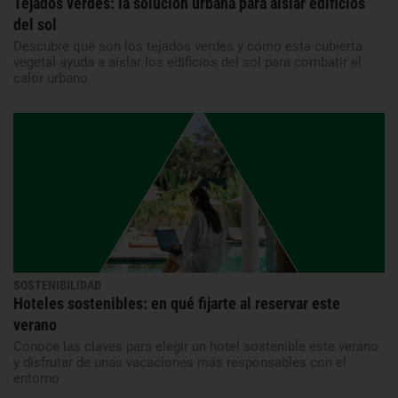
Tejados verdes: la solución urbana para aislar edificios
del sol
Descubre qué son los tejados verdes y cómo esta cubierta
vegetal ayuda a aislar los edificios del sol para combatir el
calor urbano.
SOSTENIBILIDAD
Hoteles sostenibles: en qué fijarte al reservar este
verano
Conoce las claves para elegir un hotel sostenible este verano
y disfrutar de unas vacaciones más responsables con el
entorno