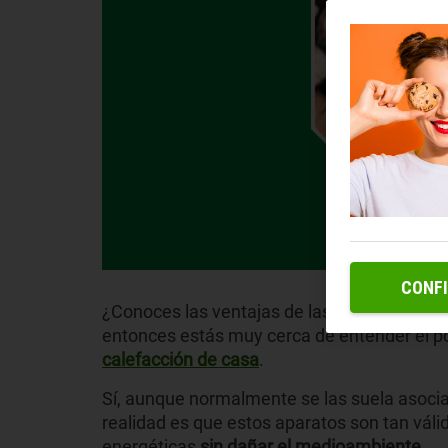
CONF
¿Conoces las ventajas de las calderas de 
entonces estás muy cerca de entender el pot
calefacción de casa
.
Sí, aunque normalmente se las suela asociar
realidad es que estos aparatos son tan váli
energéticas
sin dañar el medioambiente
.