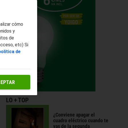
nalizar cómo
enidos y
itos de
acceso, etc) Si
política de
CEPTAR
LO + TOP
¿Conviene apagar el
cuadro eléctrico cuando te
vas de la segunda