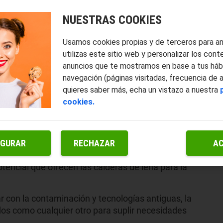
NUESTRAS COOKIES
Usamos cookies propias y de terceros para a
utilizas este sitio web y personalizar los cont
anuncios que te mostramos en base a tus háb
navegación (páginas visitadas, frecuencia de 
quieres saber más, echa un vistazo a nuestra
cookies.
IGURAR
RECHAZAR
A
biomasa?
¿Has oído hablar de pellet?
Aunque no lo creas,
encial que ofrecen las calderas de leña para la
 con la contaminación y tecnologías antiguas, la
dos como cualquier otro para suplir necesidades