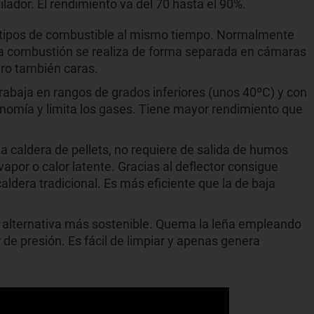
ilador. El rendimiento va del 70 hasta el 90%.
tos tipos de combustible al mismo tiempo. Normalmente
. La combustión se realiza de forma separada en cámaras
ro también caras.
trabaja en rangos de grados inferiores (unos 40ºC) y con
onomía y limita los gases. Tiene mayor rendimiento que
e la caldera de pellets, no requiere de salida de humos
por o calor latente. Gracias al deflector consigue
aldera tradicional. Es más eficiente que la de baja
ra alternativa más sostenible. Quema la leña empleando
 de presión. Es fácil de limpiar y apenas genera