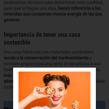
parámetros técnicos para determinar esta cualidad,
para que te hagas una idea,
hacen referencia a las
viviendas que consumen menos energía de las que
generan
.
Importancia de tener una casa
sostenible
Una casa fabricada con materiales sostenibles
ayuda a la conservación del medioambiente
y
también proporciona una serie de beneficios a sus
habitantes. Estas viviendas se caracterizan por su
bajo consumo de energía, usando fuentes
alternativas al gas o el petróleo
que tienen una doble
incidencia en la naturaleza y nuestro bolsillo.