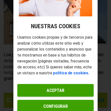
NUESTRAS COOKIES
Usamos cookies propias y de terceros para
analizar cómo utilizas este sitio web y
personalizar los contenidos y anuncios que
Los gastos de mantenimiento también disminuyen
te mostramos en base a tus hábitos de
debido a la calidad de los materiales, que además
navegación (páginas visitadas, frecuencia
poseen propiedades que nos aíslan de la
de acceso, etc) Si quieres saber más, echa
temperatura o el ruido del exterior,
aumentando en
un vistazo a nuestra
política de cookies.
gran medida nuestro confort y comodidad
.
ACEPTAR
CONFIGURAR