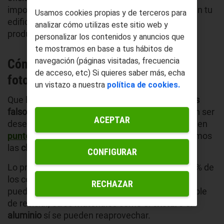
importante si instalas este tipo de dispositivos en tu
Usamos cookies propias y de terceros para
edificio. En zonas con mucha
contaminación
, su
analizar cómo utilizas este sitio web y
producción puede disminuir.
personalizar los contenidos y anuncios que
te mostramos en base a tus hábitos de
navegación (páginas visitadas, frecuencia
Cómo reciclar los paneles solares
de acceso, etc) Si quieres saber más, echa
fotovoltaicos
un vistazo a nuestra
política de cookies.
Que los paneles solares no se pueden reciclar
es
falso.
Una vez ya han agotado su vida útil, deben ser
ACEPTAR
desechados por ley como residuos electrónicos en
puntos limpios
de recogida. Sin embargo, te damos
las
claves para su reciclaje
con éxito.
CONFIGURAR
Lo primero que debes saber es que hasta un 90% de
los componentes
del panel solar fotovoltaico se
RECHAZAR
pueden reutilizar. A excepción del
silicio
, imposible
de reciclar, otros materiales como el
cristal
o el
aluminio
sí se pueden reaprovechar.