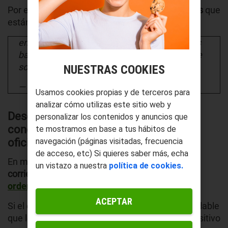
Por ello, es bueno que
apagues todas esas luces
que
están encendidas
y que no se están utilizando.
en la oficina siempre se dejan las luces de los
baños pero todas encendidas menos mal que
soy buen ciudadano
NUESTRAS COOKIES
— f r a a n y b 🇦🇷 (@fraaanyb)
May 31, 2021
Usamos cookies propias y de terceros para
analizar cómo utilizas este sitio web y
Desconecta los dispositivos que estén
personalizar los contenidos y anuncios que
conectados a la luz en el trabajo o la
te mostramos en base a tus hábitos de
oficina.
navegación (páginas visitadas, frecuencia
de acceso, etc) Si quieres saber más, echa
En muchas ocasiones
tenemos conectados a la
un vistazo a nuestra
política de cookies.
corriente muchos dispositivos
como
ordenadores o teléfonos
.
ACEPTAR
Si el ordenador está 100% cargado es recomendable
que lo desconectes, al igual que cualquier dispositivo