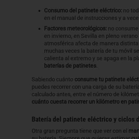
Consumo del patinete eléctrico:
no tod
en el manual de instrucciones y a vece
Factores meteorológicos:
no consume 
en invierno, en Sevilla en pleno veran
atmosférica afecta de manera distinta
muchas veces la batería de tu móvil s
calienta al extremo y se apaga en la p
baterías de patinetes
.
Sabiendo cuánto
consume tu patinete eléct
puedes recorrer con una carga de su batería, 
calculado antes, entre el número de kilóme
cuánto cuesta recorrer un kilómetro en pati
Batería del patinete eléctrico y ciclo
Otra gran pregunta tiene que ver con el
mant
su batería. Siempre que quieras estimar
cuá