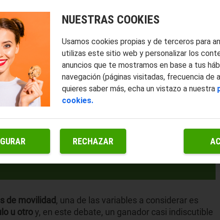
NUESTRAS COOKIES
Usamos cookies propias y de terceros para a
utilizas este sitio web y personalizar los cont
anuncios que te mostramos en base a tus háb
navegación (páginas visitadas, frecuencia de 
quieres saber más, echa un vistazo a nuestra
cookies.
IGURAR
RECHAZAR
A
s de movilidad
, una de las variables a considerar es
lo u otro
y, en este debate, un ganador casi indiscutible