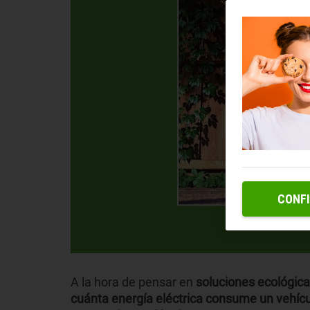
CONF
A la hora de pensar en
soluciones ecológica
cuánta energía eléctrica consume un vehícu