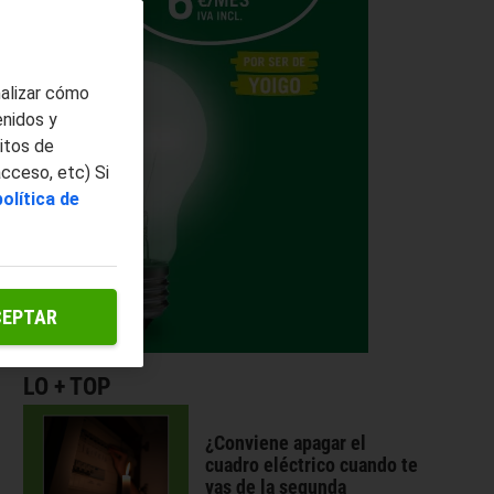
nalizar cómo
enidos y
itos de
acceso, etc) Si
política de
CEPTAR
LO + TOP
¿Conviene apagar el
cuadro eléctrico cuando te
vas de la segunda