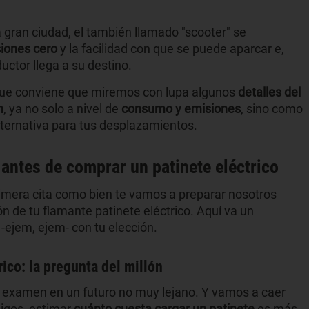
la gran ciudad, el también llamado "scooter" se
iones cero
y la facilidad con que se puede aparcar e,
uctor llega a su destino.
nque conviene que miremos con lupa algunos
detalles del
n
, ya no solo a nivel de
consumo y emisiones
, sino como
 alternativa para tus desplazamientos.
antes de comprar un patinete eléctrico
rimera cita como bien te vamos a preparar nosotros
ón de tu flamante patinete eléctrico. Aquí va un
-ejem, ejem- con tu elección.
ico: la pregunta del millón
 examen en un futuro no muy lejano. Y vamos a caer
migos, estimar
cuánto cuesta cargar un patinete
es más