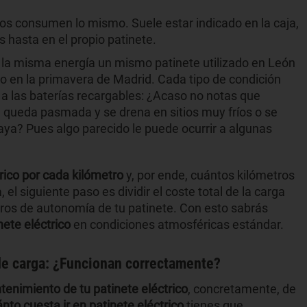
os consumen lo mismo. Suele estar indicado en la caja,
s hasta en el propio patinete.
la misma energía un mismo patinete utilizado en León
o o en la primavera de Madrid. Cada tipo de condición
 a las baterías recargables: ¿Acaso no notas que
e queda pasmada y se drena en sitios muy fríos o se
laya? Pues algo parecido le puede ocurrir a algunas
rico por cada kilómetro
y, por ende, cuántos kilómetros
el siguiente paso es dividir el coste total de la carga
tros de autonomía de tu patinete. Con esto sabrás
nete eléctrico
en condiciones atmosféricas estándar.
s de carga: ¿Funcionan correctamente?
enimiento de tu patinete eléctrico
, concretamente, de
nto cuesta ir en patinete eléctrico
tienes que