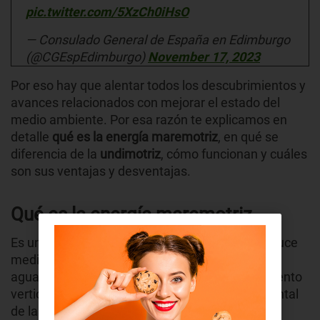
pic.twitter.com/5XzCh0iHsO
— Consulado General de España en Edimburgo
(@CGEspEdimburgo)
November 17, 2023
Por eso hay que alentar todos los descubrimientos y
avances relacionados con mejorar el estado del
medio ambiente. Por esa razón te explicamos en
detalle
qué es la energía maremotriz
, en qué se
diferencia de la
undimotriz
, cómo funcionan y cuáles
son sus ventajas y desventajas.
Qué es la energía maremotriz
Es una forma de energía renovable que se produce
mediante la
energía cinética de las mareas
(las
aguas de
mares y océanos
) con su desplazamiento
vertical. También usa el desplazamiento horizontal
de las corrientes marinas.