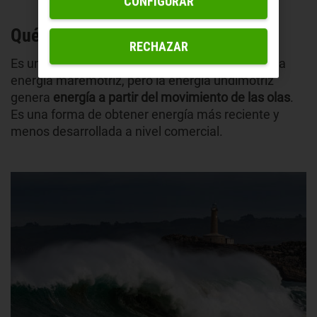
CONFIGURAR
Qué es la energía undimotriz
RECHAZAR
Es un error común pensar que es lo mismo que la
energía maremotriz, pero la energía undimotriz
genera
energía a partir del movimiento de las olas
.
Es una forma de obtener energía más reciente y
menos desarrollada a nivel comercial.