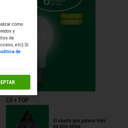
nalizar cómo
enidos y
itos de
acceso, etc) Si
política de
CEPTAR
LO + TOP
El cuarto que parece vivir
en otro clima