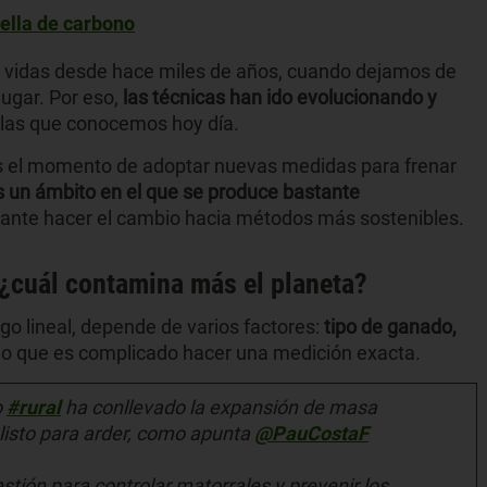
ella de carbono
s vidas desde hace miles de años, cuando dejamos de
ugar. Por eso,
las técnicas han ido evolucionando y
a las que conocemos hoy día.
es el momento de adoptar nuevas medidas para frenar
s un ámbito en el que se produce bastante
esante hacer el cambio hacia métodos más sostenibles.
 ¿cuál contamina más el planeta?
go lineal, depende de varios factores:
tipo de ganado,
lo que es complicado hacer una medición exacta.
o
#rural
ha conllevado la expansión de masa
listo para arder, como apunta
@PauCostaF
tión para controlar matorrales y prevenir los