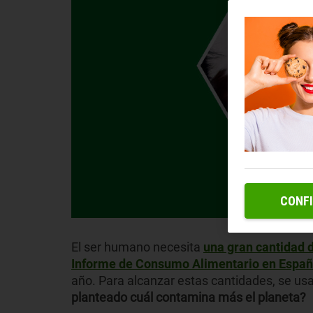
CONF
El ser humano necesita
una gran cantidad 
Informe de Consumo Alimentario en Espa
año. Para alcanzar estas cantidades, se usa
planteado cuál contamina más el planeta?