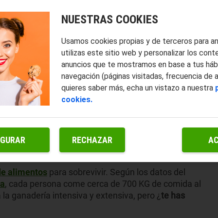
NUESTRAS COOKIES
Usamos cookies propias y de terceros para a
utilizas este sitio web y personalizar los cont
anuncios que te mostramos en base a tus háb
navegación (páginas visitadas, frecuencia de 
quieres saber más, echa un vistazo a nuestra
cookies.
IGURAR
RECHAZAR
A
de alimentos
para sobrevivir. Según los datos del
ña
, cada persona come cerca de 700 KG de comida al
 la ganadería intensiva y extensiva, pero ¿
te has