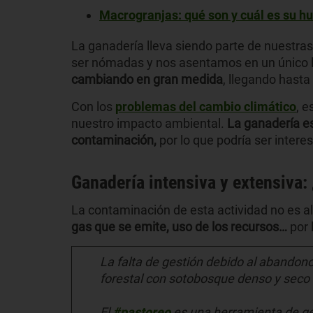
Macrogranjas: qué son y cuál es su hu
La ganadería lleva siendo parte de nuestra
ser nómadas y nos asentamos en un único l
cambiando en gran medida
, llegando hast
Con los
problemas del cambio climático
, 
nuestro impacto ambiental.
La ganadería e
contaminación,
por lo que podría ser inter
Ganadería intensiva y extensiva:
La contaminación de esta actividad no es al
gas que se emite, uso de los recursos…
por 
La falta de gestión debido al abandon
forestal con sotobosque denso y seco 
El
#pastoreo
es una herramienta de ges