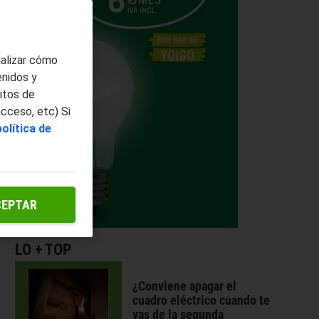
nalizar cómo
enidos y
itos de
acceso, etc) Si
política de
CEPTAR
LO + TOP
¿Conviene apagar el
cuadro eléctrico cuando te
vas de la segunda