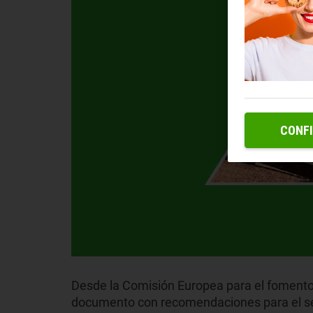
CONF
Desde la Comisión Europea para el fomento 
documento con recomendaciones para el s