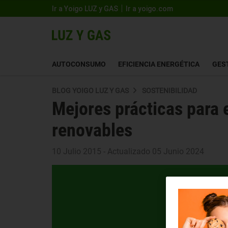
Ir a Yoigo LUZ y GAS
Ir a yoigo.com
AUTOCONSUMO
EFICIENCIA ENERGÉTICA
GES
BLOG YOIGO LUZ Y GAS
SOSTENIBILIDAD
Mejores prácticas para
renovables
10 Julio 2015 - Actualizado 05 Junio 2024