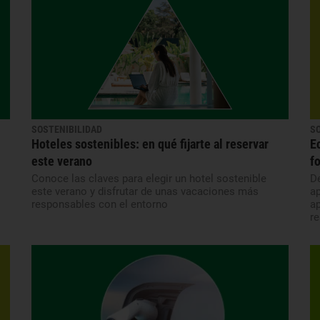
SOSTENIBILIDAD
S
Hoteles sostenibles: en qué fijarte al reservar
E
este verano
f
Conoce las claves para elegir un hotel sostenible
De
este verano y disfrutar de unas vacaciones más
ap
responsables con el entorno
a
re