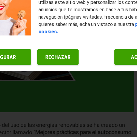
utilizas este sitio web y personalizar los cont
anuncios que te mostramos en base a tus háb
navegación (páginas visitadas, frecuencia de 
quieres saber más, echa un vistazo a nuestra
cookies.
IGURAR
RECHAZAR
A
del uso de las energías renovables se ha creado un
ector llamado
“Mejores prácticas para el autoconsumo