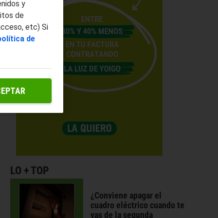
enidos y
itos de
acceso, etc) Si
política de
CEPTAR
LO + TOP
¿Conviene apagar el
cuadro eléctrico cuando te
vas de la segunda