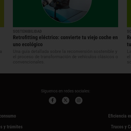
SOSTENIBILIDAD
S
Retrofitting eléctrico: convierte tu viejo coche en
R
uno ecológico
t
a
Una guía detallada sobre la reconversión sostenible y
La
el proceso de transformación de vehículos clásicos o
e
convencionales.
so
Síguenos en redes sociales:
consumo
Eficiencia e
s y trámites
Trucos y 