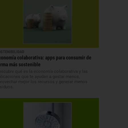
OSTENIBILIDAD
conomía colaborativa: apps para consumir de
orma más sostenible
scubre qué es la economía colaborativa y las
licaciones que te ayudan a gastar menos,
provechar mejor los recursos y generar menos
siduos.