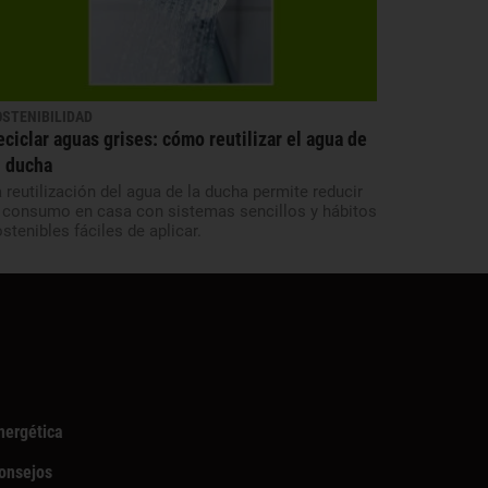
OSTENIBILIDAD
eciclar aguas grises: cómo reutilizar el agua de
u ducha
 reutilización del agua de la ducha permite reducir
l consumo en casa con sistemas sencillos y hábitos
stenibles fáciles de aplicar.
nergética
Consejos