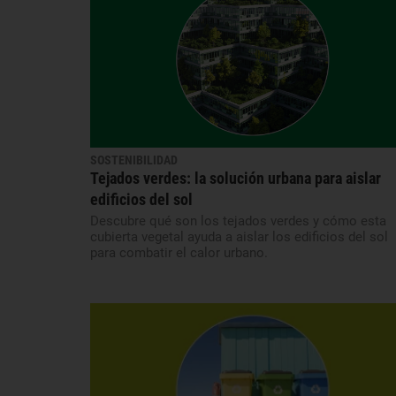
SOSTENIBILIDAD
Tejados verdes: la solución urbana para aislar
edificios del sol
Descubre qué son los tejados verdes y cómo esta
cubierta vegetal ayuda a aislar los edificios del sol
para combatir el calor urbano.