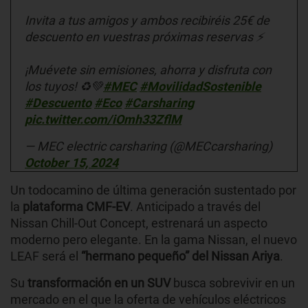
Invita a tus amigos y ambos recibiréis 25€ de
descuento en vuestras próximas reservas ⚡
¡Muévete sin emisiones, ahorra y disfruta con
los tuyos! ♻️💚
#MEC
#MovilidadSostenible
#Descuento
#Eco
#Carsharing
pic.twitter.com/iOmh33ZflM
— MEC electric carsharing (@MECcarsharing)
October 15, 2024
Un todocamino de última generación sustentado por
la
plataforma CMF-EV
. Anticipado a través del
Nissan Chill-Out Concept, estrenará un aspecto
moderno pero elegante. En la gama Nissan, el nuevo
LEAF será el
“hermano pequeño”
del
Nissan Ariya
.
Su
transformación en un SUV
busca sobrevivir en un
mercado en el que la oferta de vehículos eléctricos