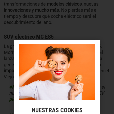
transformaciones de
modelos clásicos
, nuevas
innovaciones y mucho más
. No pierdas más el
tiempo y descubre qué coche eléctrico será el
descubrimiento del año.
SUV eléctrico MG ES5
La gran novedad de MG para 2025 es el MG ES5.
Morris Garage va a dejar obsoleto el MG ZS EV. El
lanzamiento de su nuevo SUV eléctrico de última
generación será un todo camino que ocupará un
importantísimo papel
en la
creciente gama MG
en el
Viejo Continente.
#MG
ES5 2025: con un diseño moderno, llega el
nuevo SUV eléctrico que sustituirá al MG ZS EV
pic.twitter.com/rLBtw0EP09
— On Drive | Autos (@ondrive_uy)
NUESTRAS COOKIES