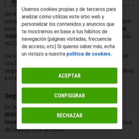
November 30, 2024
Usamos cookies propias y de terceros para
Será la
alternativa eléctrica
al
MG ZS Hybrid+
,
analizar cómo utilizas este sitio web y
además del primer SUV eléctrico de MG creado con
personalizar los contenidos y anuncios que
esta arquitectura. También posee una
autonomía
te mostramos en base a tus hábitos de
máxima superior
a los
500 kilómetros
según el ciclo
navegación (páginas visitadas, frecuencia
WLTP.
de acceso, etc) Si quieres saber más, echa
un vistazo a nuestra
política de cookies.
Ha sido desarrollado sobre la plataforma MSP, con
una
longitud aproximada de 4,5 metros
, y
seguramente rivalice, entre otros, con el Skoda Elroq
ACEPTAR
y el BYD Atto 3.
Segunda generación BMW iX3
CONFIGURAR
En 2025 podremos presenciar la
renovación del
BMW iX3
. Esta nueva versión traerá
muchas
RECHAZAR
novedades
para la versión completamente eléctrica
del clásico SUV de BMW.