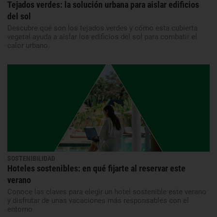
Tejados verdes: la solución urbana para aislar edificios
del sol
Descubre qué son los tejados verdes y cómo esta cubierta
vegetal ayuda a aislar los edificios del sol para combatir el
calor urbano.
SOSTENIBILIDAD
Hoteles sostenibles: en qué fijarte al reservar este
verano
Conoce las claves para elegir un hotel sostenible este verano
y disfrutar de unas vacaciones más responsables con el
entorno