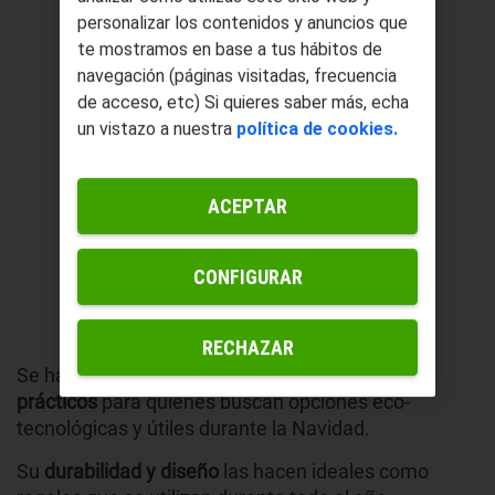
personalizar los contenidos y anuncios que
te mostramos en base a tus hábitos de
navegación (páginas visitadas, frecuencia
de acceso, etc) Si quieres saber más, echa
un vistazo a nuestra
política de cookies.
ACEPTAR
CONFIGURAR
RECHAZAR
Se han convertido en
uno de los regalos más
prácticos
para quienes buscan opciones eco-
tecnológicas y útiles durante la Navidad.
Su
durabilidad y diseño
las hacen ideales como