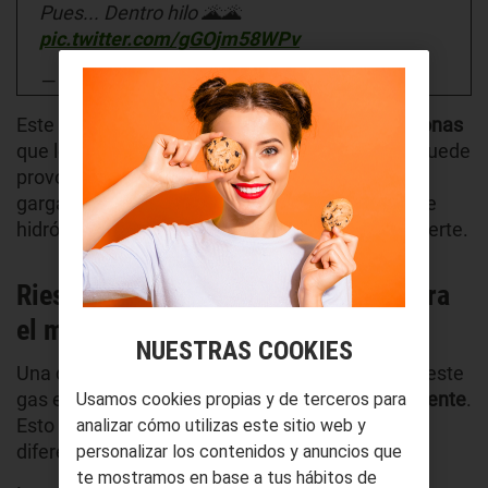
Pues... Dentro hilo 🌋🌋
pic.twitter.com/gGOjm58WPv
— RaowlBear (@RaowlBear)
July 15, 2020
Este gas es
perjudicial para la salud de las personas
que lo respiran. Si es en pequeñas cantidades puede
provocarte problemas de vista o dolores de
garganta. Si aumenta la proporción de sulfuro de
hidrógeno puede llegar a provocar incluso la muerte.
Riesgos del sulfuro de hidrógeno para
el medioambiente
NUESTRAS COOKIES
Una de las características principales que tiene este
gas es que
es muy peligroso para el medioambiente
.
Usamos cookies propias y de terceros para
Esto se debe a que puede se perjudicial en
analizar cómo utilizas este sitio web y
diferentes ámbitos.
personalizar los contenidos y anuncios que
te mostramos en base a tus hábitos de