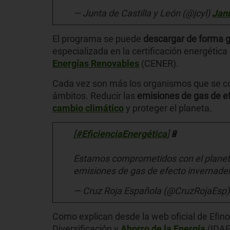
— Junta de Castilla y León (@jcyl)
Janu
El programa se puede
descargar de forma g
especializada en la certificación energética 
Energías Renovables
(CENER).
Cada vez son más los organismos que se co
ámbitos. Reducir las
emisiones de gas de e
cambio climático
y proteger el planeta.
[
#EficienciaEnergética
]🔋
Estamos comprometidos con el planeta
emisiones de gas de efecto invernader
— Cruz Roja Española (@CruzRojaEsp
Como explican desde la web oficial de Efino
Diversificación y
Ahorro de la Energía
(IDAE