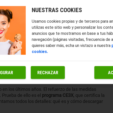
NUESTRAS COOKIES
Usamos cookies propias y de terceros para a
utilizas este sitio web y personalizar los cont
anuncios que te mostramos en base a tus háb
navegación (páginas visitadas, frecuencia de 
quieres saber más, echa un vistazo a nuestra
cookies.
IGURAR
RECHAZAR
A
 en los últimos años. El refuerzo de las medidas
. Prueba de ello es el
programa CE3X
, que certifica la
ontamos todos los detalles: qué es y cómo descargar