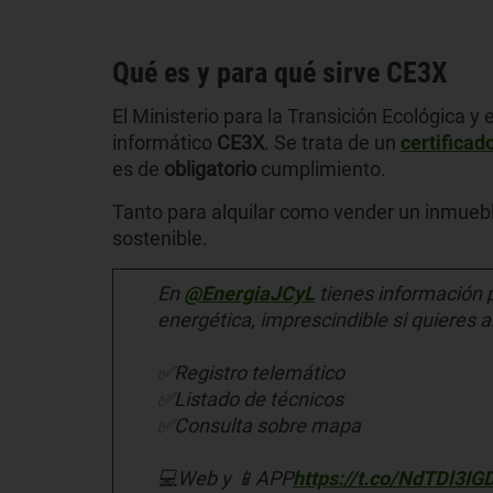
Qué es y para qué sirve CE3X
El Ministerio para la Transición Ecológica 
informático
CE3X
. Se trata de un
certificad
es de
obligatorio
cumplimiento.
Tanto para alquilar como vender un inmuebl
sostenible.
En
@EnergiaJCyL
tienes información pa
energética, imprescindible si quieres a
✅Registro telemático
✅Listado de técnicos
✅Consulta sobre mapa
💻Web y 📱APP
https://t.co/NdTDl3IG