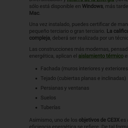
sólo está disponible en
Windows
, más tarde
Mac
.
Una vez instalado, puedes certificar de ma
pequeño terciario o gran terciario.
La califi
compleja
, deberá ser realizada por un técnic
Las construcciones más modernas, pensadas
energética, aplican el
aislamiento térmico
e
Fachada (muros interiores y exteriores
Tejado (cubiertas planas e inclinadas)
Persianas y ventanas
Suelos
Tuberías
Asimismo, uno de los
objetivos de CE3X
es 
eficiencia energética se refiere. De tal fo