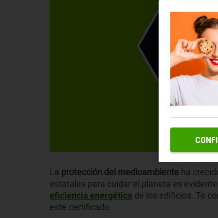
CONF
La
protección del medioambiente
ha crecido
estatales para cuidar el planeta es evidente
eficiencia energética
de los edificios. Te c
este certificado.