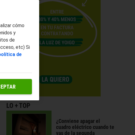
nalizar cómo
enidos y
itos de
acceso, etc) Si
política de
CEPTAR
LO + TOP
¿Conviene apagar el
cuadro eléctrico cuando te
vas de la segunda