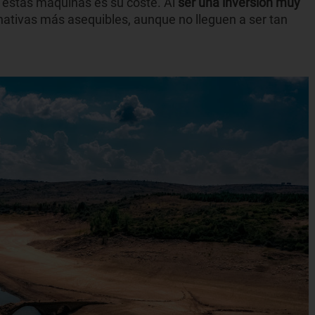
r estas máquinas es su coste. Al
ser una inversión muy
nativas más asequibles, aunque no lleguen a ser tan