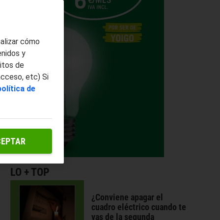
nalizar cómo
enidos y
itos de
acceso, etc) Si
política de
CEPTAR
LO + TOP
¿Conviene apagar el
cuadro eléctrico cuando te
vas de la segunda