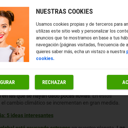
NUESTRAS COOKIES
Usamos cookies propias y de terceros para a
utilizas este sitio web y personalizar los cont
anuncios que te mostramos en base a tus háb
navegación (páginas visitadas, frecuencia de 
quieres saber más, echa un vistazo a nuestra
cookies.
IGURAR
RECHAZAR
A
álidas pueden enfrentarse a problemas de
en las que se hayan dado pocas lluvias
. En estos
 y el cambio climático se incrementan en gran medida.
ia: 5 ideas interesantes
 global está causando estragos
en nuestro planeta.
Las