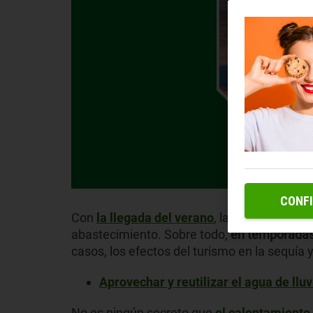
CONF
Con
la llegada del verano
, las zonas más c
abastecimiento. Sobre todo,
en temporadas 
casos, los efectos del turismo en la sequía
Aprovechar y reutilizar el agua de lluv
No es ningún secreto que
el calentamiento