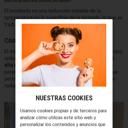
El resultado es una reducción notable de la
temperatura en la superficie de la fachada, lo que se
traduce en
interiores más frescos.
Cómo funciona exactamente
El mecanismo se basa en dos principios físicos poco
aplicados en el ámbito doméstico hasta ahora: la
alta reflectancia solar
, que evita que la radiación
penetre en el material y la
emisividad térmica
, que
permite expulsar el calor acumulado en forma de
radiación infrarroja.
NUESTRAS COOKIES
Usamos cookies propias y de terceros para
analizar cómo utilizas este sitio web y
personalizar los contenidos y anuncios que