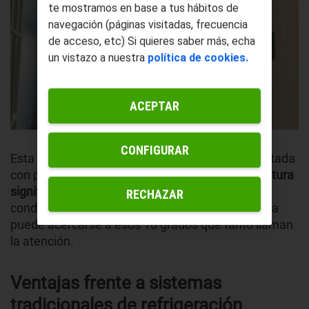
te mostramos en base a tus hábitos de
navegación (páginas visitadas, frecuencia
de acceso, etc) Si quieres saber más, echa
un vistazo a nuestra
política de cookies.
ACEPTAR
CONFIGURAR
Esta combinación consigue que la superficie tratada
con pintura refrigerante
mantenga una temperatura
significativamente más baja que su entorno.
En
RECHAZAR
condiciones de alta exposición solar, la diferencia
puede acercarse a esos 10 grados que tanto llaman
la atención.
Ventajas frente a sistemas
tradicionales de refrigeración