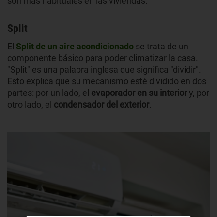
son más habituales en las viviendas:
Split
El
Split de un aire acondicionado
se trata de un
componente básico para poder climatizar la casa.
"Split" es una palabra inglesa que significa "dividir".
Esto explica que su mecanismo esté dividido en dos
partes: por un lado, el
evaporador en su interior
y, por
otro lado, el
condensador del exterior
.