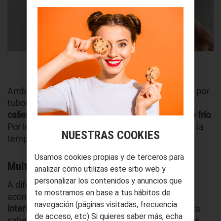
Imagen de Lazy_Bear. Licencia de iStock.
Ambos mecanismos se encuentran conectados por
tubos, facilitando que el aparato
absorba el aire
caliente que hay en el ambiente y se genere aire frío
.
Por lo tanto, esto permitirá que tu hogar alcance la
NUESTRAS COOKIES
temperatura ideal.
Usamos cookies propias y de terceros para
Multisplit
analizar cómo utilizas este sitio web y
personalizar los contenidos y anuncios que
A diferencia del split, el
multisplit
es un aire
te mostramos en base a tus hábitos de
acondicionado de pared con
más de una unidad
navegación (páginas visitadas, frecuencia
interior y una sola unidad exterior
. De hecho, para
de acceso, etc) Si quieres saber más, echa
saber cuántas unidades interiores tiene, decimos